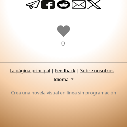
0
La página principal
|
Feedback
|
Sobre nosotros
|
Idioma
Crea una novela visual en línea sin programación