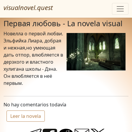
visualnovel.quest
Первая любовь - La novela visual
Новелла о первой любви.
Эльфийка Лиара, добрая
и нежная,но умеющая
дать отпор, влюбляется в
дерзкого и властного
хулигана школы - Дэна.
Он влюбляется в неё
первым.
No hay comentarios todavía
Leer la novela