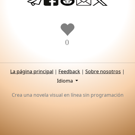
0
La página principal
|
Feedback
|
Sobre nosotros
|
Idioma
Crea una novela visual en línea sin programación