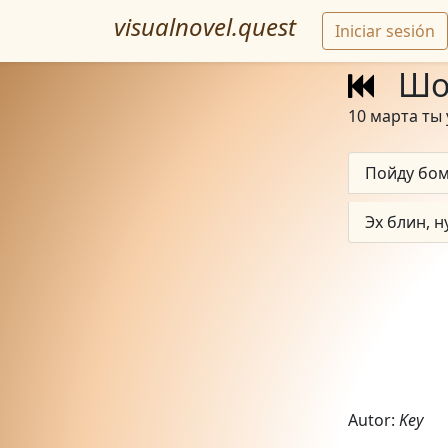
visualnovel.quest
Iniciar sesión
Шо
10 марта ты 
Пойду бом
Эх блин, н
Autor:
Key