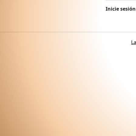
Inicie sesió
La