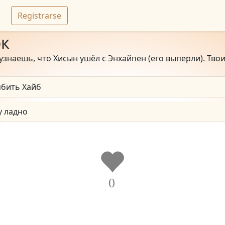
Registrarse
к
узнаешь, что Хисын ушëл с Энхайпен (его выперли). Твои
бить Хайб
у ладно
0