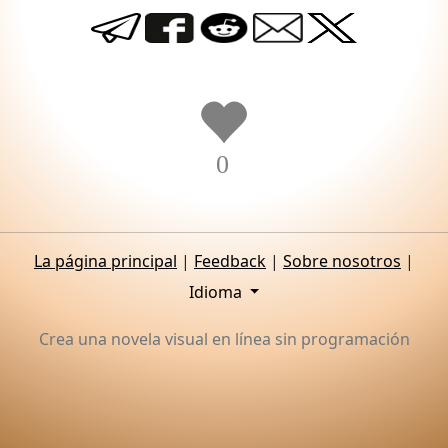
0
La página principal
|
Feedback
|
Sobre nosotros
|
Idioma
Crea una novela visual en línea sin programación