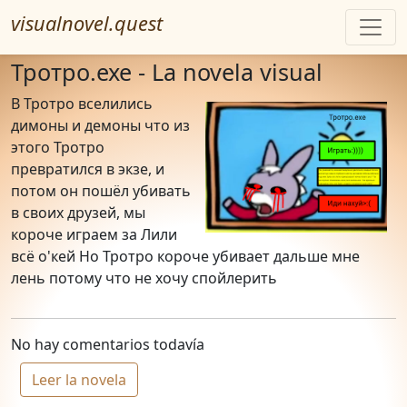
visualnovel.quest
Тротро.exe - La novela visual
В Тротро вселились
димоны и демоны что из
этого Тротро
превратился в экзе, и
потом он пошёл убивать
в своих друзей, мы
короче играем за Лили
всё о'кей Но Тротро короче убивает дальше мне
лень потому что не хочу спойлерить
No hay comentarios todavía
Leer la novela